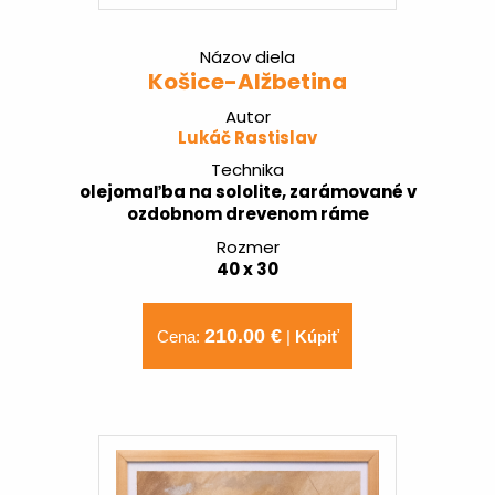
Názov diela
Košice-Alžbetina
Autor
Lukáč Rastislav
Technika
olejomaľba na sololite, zarámované v
ozdobnom drevenom ráme
Rozmer
40 x 30
210.00 €
Cena:
|
Kúpiť