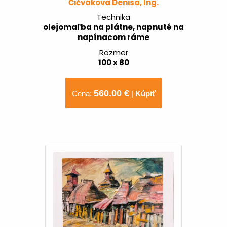
Čičváková Denisa, Ing.
Technika
olejomaľba na plátne, napnuté na
napínacom ráme
Rozmer
100 x 80
560.00 €
Cena:
|
Kúpiť