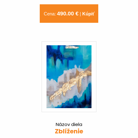
490.00 €
Cena:
|
Kúpiť
Názov diela
Zblíženie