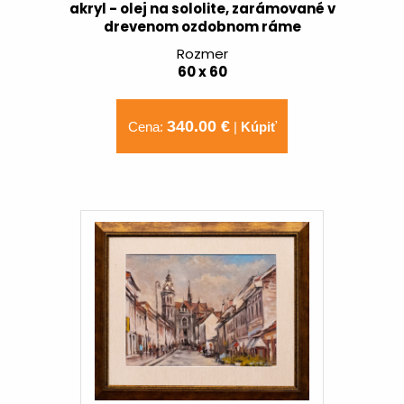
akryl - olej na sololite, zarámované v
drevenom ozdobnom ráme
Rozmer
60 x 60
340.00 €
Cena:
|
Kúpiť