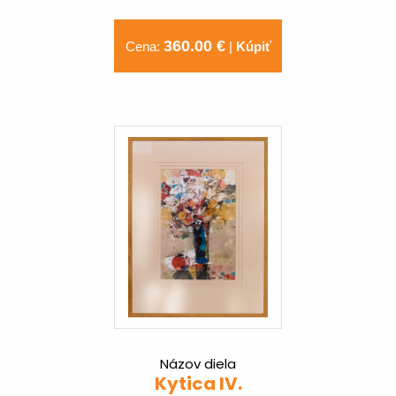
360.00 €
Cena:
|
Kúpiť
Názov diela
Kytica IV.