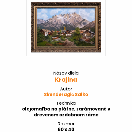
Názov diela
Krajina
Autor
Skenderagič Salko
Technika
olejomaľba na plátne, zarámované v
drevenom ozdobnom ráme
Rozmer
60 x 40