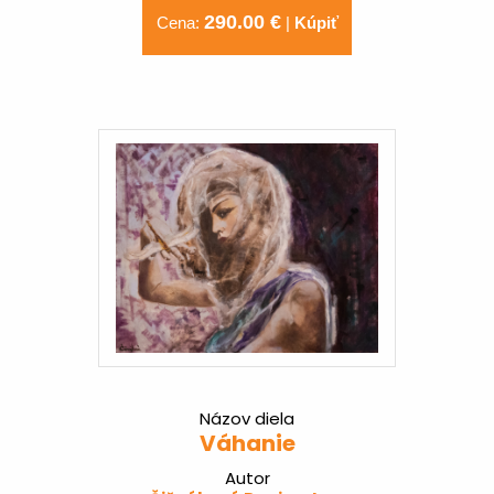
290.00 €
Cena:
|
Kúpiť
Názov diela
Váhanie
Autor