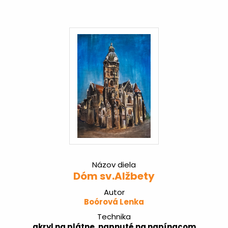
Názov diela
Dóm sv.Alžbety
Autor
Boórová Lenka
Technika
akryl na plátne, napnuté na napínacom