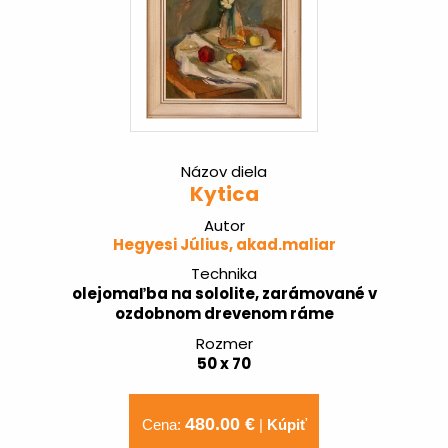
Názov diela
Kytica
Autor
Hegyesi Július, akad.maliar
Technika
olejomaľba na sololite, zarámované v
ozdobnom drevenom ráme
Rozmer
50 x 70
480.00 €
Cena:
|
Kúpiť