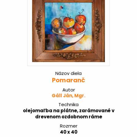
Názov diela
Pomaranč
Autor
Gáll Ján, Mgr.
Technika
olejomaľba na plátne, zarámované v
drevenom ozdobnom ráme
Rozmer
40 x 40