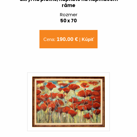
ráme
Rozmer
50 x 70
190.00 €
Cena:
|
Kúpiť