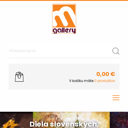
0,00
€
V košíku máte
0
produktov
Diela slovenských,