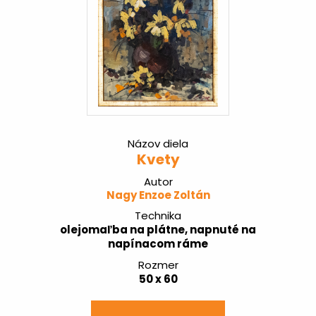
Názov diela
Kvety
Autor
Nagy Enzoe Zoltán
Technika
olejomaľba na plátne, napnuté na
napínacom ráme
Rozmer
50 x 60