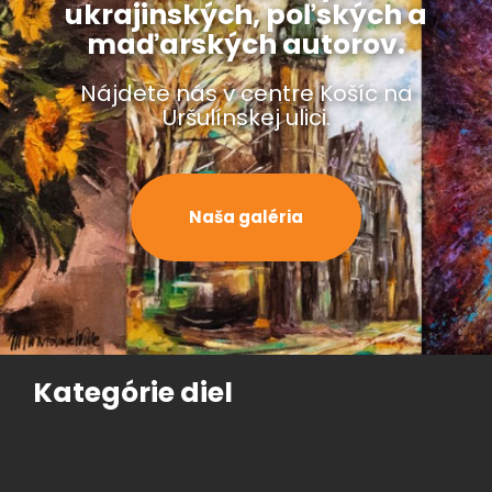
ukrajinských, poľských a
maďarských autorov.
Nájdete nás v centre Košíc na
Uršulínskej ulici.
Naša galéria
Kategórie diel