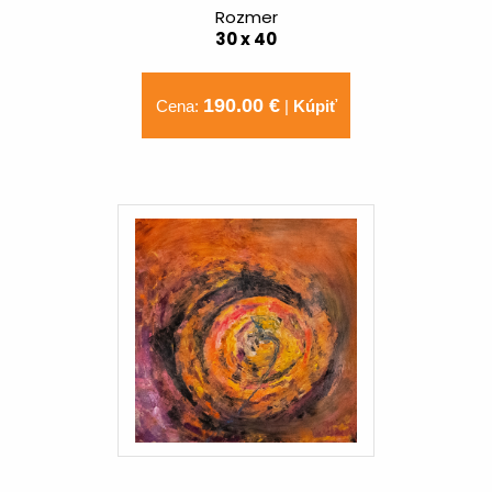
Rozmer
30 x 40
190.00 €
Cena:
|
Kúpiť