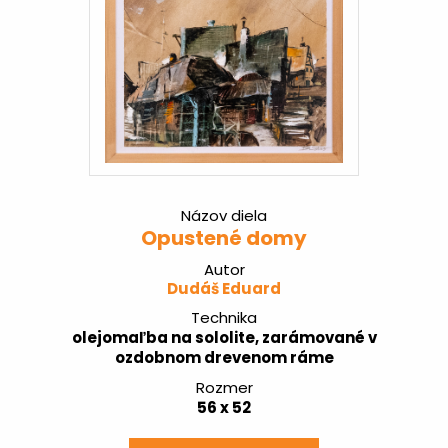
Názov diela
Opustené domy
Autor
Dudáš Eduard
Technika
olejomaľba na sololite, zarámované v
ozdobnom drevenom ráme
Rozmer
56 x 52