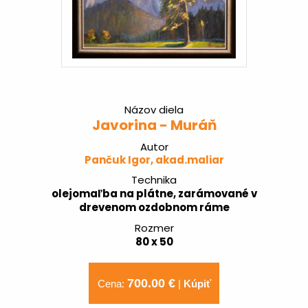
Názov diela
Javorina - Muráň
Autor
Pančuk Igor, akad.maliar
Technika
olejomaľba na plátne, zarámované v
drevenom ozdobnom ráme
Rozmer
80 x 50
700.00 €
Cena:
|
Kúpiť