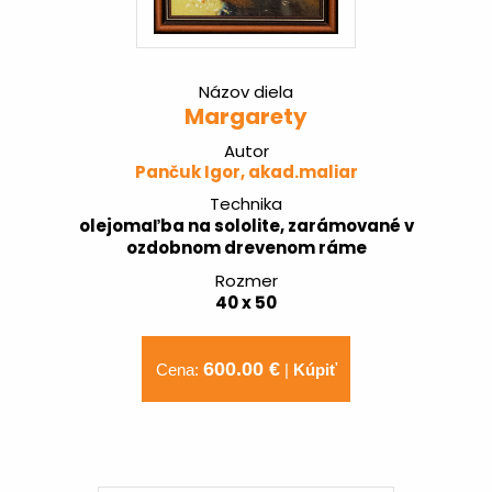
Názov diela
Margarety
Autor
Pančuk Igor, akad.maliar
Technika
olejomaľba na sololite, zarámované v
ozdobnom drevenom ráme
Rozmer
40 x 50
600.00 €
Cena:
|
Kúpiť