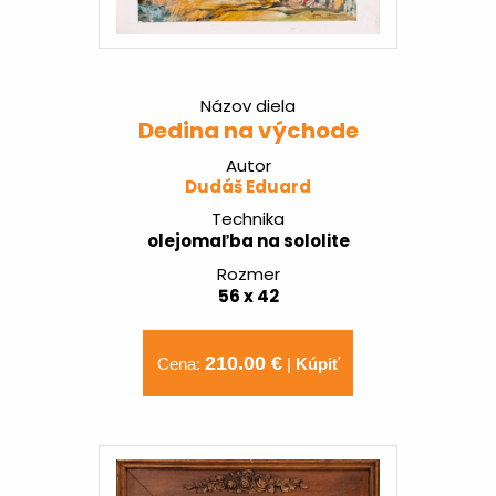
Názov diela
Dedina na východe
Autor
Dudáš Eduard
Technika
olejomaľba na sololite
Rozmer
56 x 42
210.00 €
Cena:
|
Kúpiť