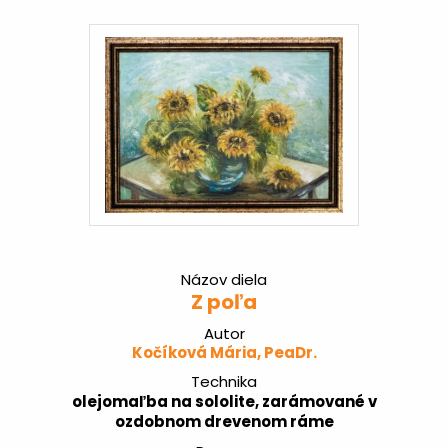
Názov diela
Z poľa
Autor
Kočíková Mária, PeaDr.
Technika
olejomaľba na sololite, zarámované v
ozdobnom drevenom ráme