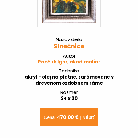
Názov diela
Slnečnice
Autor
Pančuk Igor, akad.maliar
Technika
akryl - olej na plátne, zarámované v
drevenom ozdobnom ráme
Rozmer
24 x 30
470.00 €
Cena:
|
Kúpiť