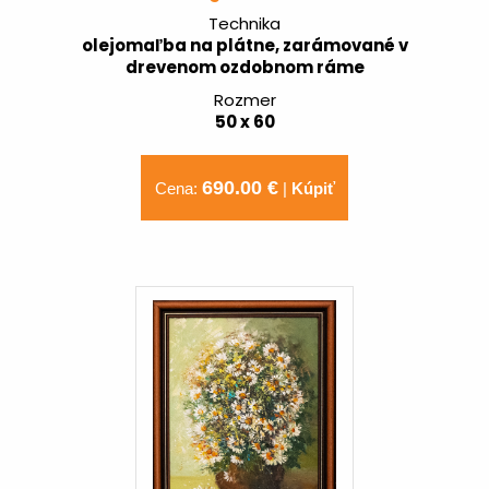
Technika
olejomaľba na plátne, zarámované v
drevenom ozdobnom ráme
Rozmer
50 x 60
690.00 €
Cena:
|
Kúpiť