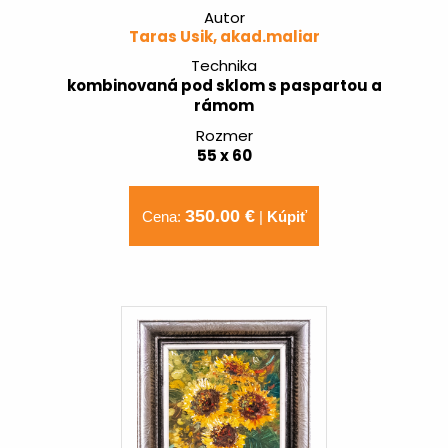
Autor
Taras Usik, akad.maliar
Technika
kombinovaná pod sklom s paspartou a
rámom
Rozmer
55 x 60
350.00 €
Cena:
|
Kúpiť