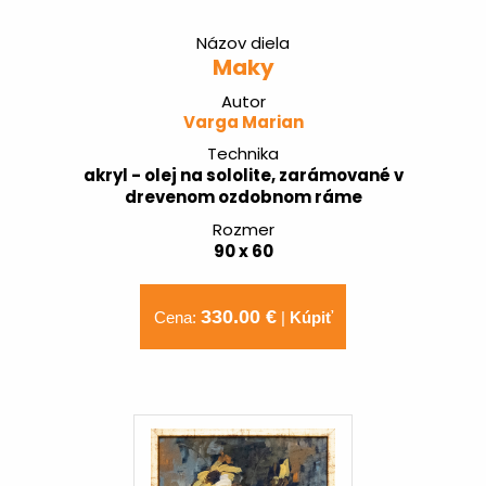
Názov diela
Maky
Autor
Varga Marian
Technika
akryl - olej na sololite, zarámované v
drevenom ozdobnom ráme
Rozmer
90 x 60
330.00 €
Cena:
|
Kúpiť