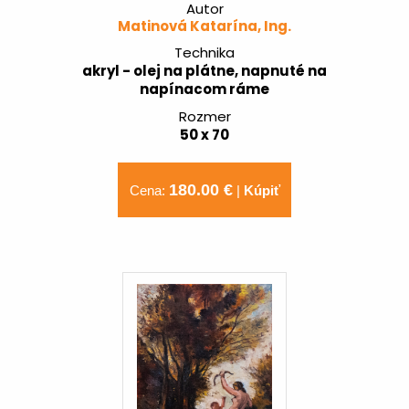
Autor
Matinová Katarína, Ing.
Technika
akryl - olej na plátne, napnuté na
napínacom ráme
Rozmer
50 x 70
180.00 €
Cena:
|
Kúpiť