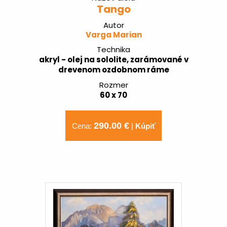
Tango
Autor
Varga Marian
Technika
akryl - olej na sololite, zarámované v
drevenom ozdobnom ráme
Rozmer
60 x 70
290.00 €
Cena:
|
Kúpiť