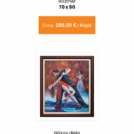
Rozmer
70 x 50
180.00 €
Cena:
|
Kúpiť
Názov diela