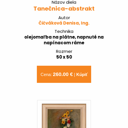
Názov diela
Tanečnica-abstrakt
Autor
Čičváková Denisa, Ing.
Technika
olejomaľba na plátne, napnuté na
napínacom ráme
Rozmer
50 x 50
260.00 €
Cena:
|
Kúpiť