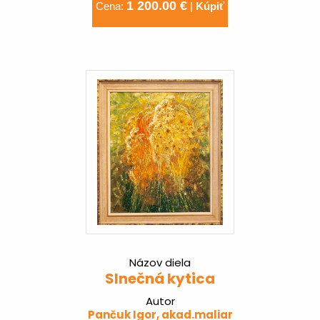
1 200.00 €
Cena:
|
Kúpiť
Názov diela
Slnečná kytica
Autor
Pančuk Igor, akad.maliar