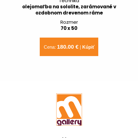
Technika
olejomaľba na sololite, zarámované v
ozdobnom drevenom ráme
Rozmer
70 x 50
180.00 €
Cena:
|
Kúpiť