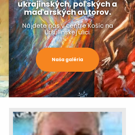
ukrajinských, poľských a
maďarských autorov.
Nájdete nás v centre Košíc na
Uršulínskej ulici.
Naša galéria