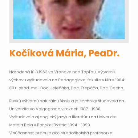
Kočíková Mária, PeaDr.
Narodená 18.3.1963 vo Vranove nad Topľou. Výtvarnú
výchovu vyštudovala na Pedagogickej fakulte v Nitre 1984-
89 u akad. mal. Doc. Jeleňáka, Doc. Trepáča, Doc. Čecha.
Ruskú výtvarnú naturálnu školu a jej techniky študovala na
Univerzite vo Volgograde v rokoch 1987 - 1988.
Vyštudovala aj anglický jazyk a literatúru na Univerzite
Mateja Bela v Banskej Bystrici 1994 - 1999.
V súčasnosti pracuje ako stredoškolská profesorka.