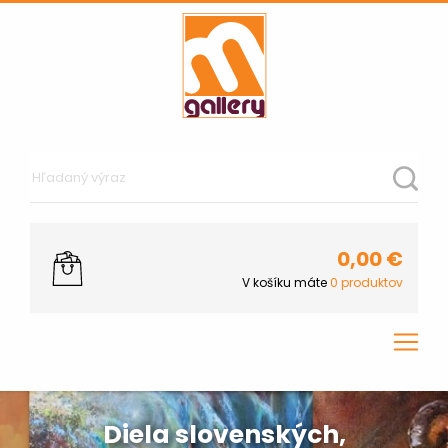
0,00
€
V košíku máte
0
produktov
Diela slovenských,