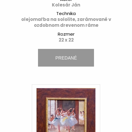
Kolesár Ján
Technika
olejomaľba na sololite, zarámované v
ozdobnom drevenom ráme
Rozmer
22 x 22
PREDANÉ