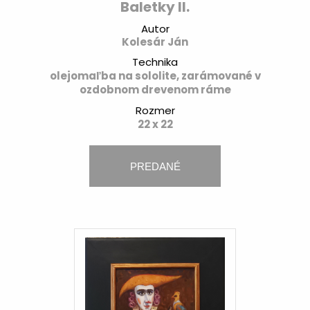
Baletky II.
Autor
Kolesár Ján
Technika
olejomaľba na sololite, zarámované v
ozdobnom drevenom ráme
Rozmer
22 x 22
PREDANÉ