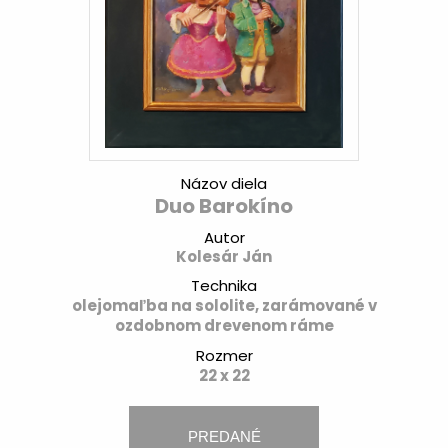
Názov diela
Duo Barokíno
Autor
Kolesár Ján
Technika
olejomaľba na sololite, zarámované v
ozdobnom drevenom ráme
Rozmer
22 x 22
PREDANÉ