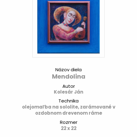
Názov diela
Mendolina
Autor
Kolesár Ján
Technika
olejomaľba na sololite, zarámované v
ozdobnom drevenom ráme
Rozmer
22 x 22