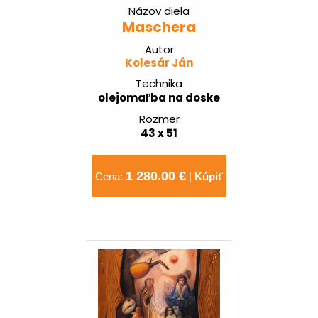
Názov diela
Maschera
Autor
Kolesár Ján
Technika
olejomaľba na doske
Rozmer
43 x 51
1 280.00 €
Cena:
|
Kúpiť