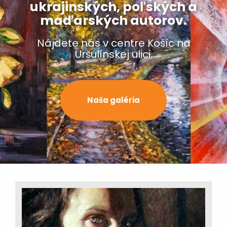
ukrajinských, poľských a
maďarských autorov.
Nájdete nás v centre Košíc na
Uršulínskej ulici.
Naša galéria