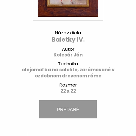
Názov diela
Baletky IV.
Autor
Kolesár Ján
Technika
olejomaľba na sololite, zarámované v
ozdobnom drevenom ráme
Rozmer
22 x 22
PREDANÉ