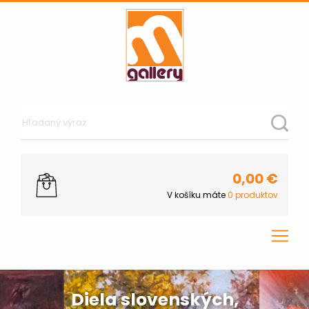
0,00
€
V košíku máte
0
produktov
Diela slovenských,