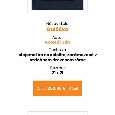
Názov diela
Gulôčka
Autor
Kolesár Ján
Technika
olejomaľba na sololite, zarámované v
ozdobnom drevenom ráme
Rozmer
21 x 21
250.00 €
Cena:
|
Kúpiť