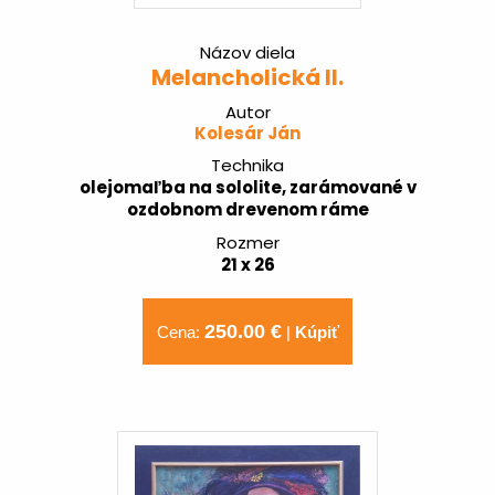
Názov diela
Melancholická II.
Autor
Kolesár Ján
Technika
olejomaľba na sololite, zarámované v
ozdobnom drevenom ráme
Rozmer
21 x 26
250.00 €
Cena:
|
Kúpiť