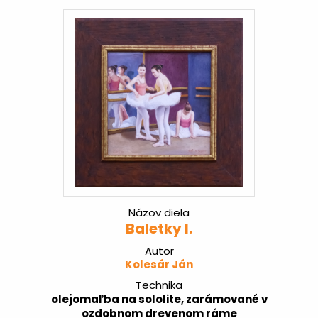
Názov diela
Baletky I.
Autor
Kolesár Ján
Technika
olejomaľba na sololite, zarámované v
ozdobnom drevenom ráme