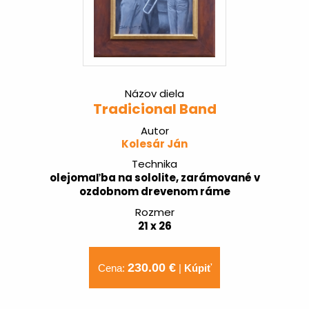
Názov diela
Tradicional Band
Autor
Kolesár Ján
Technika
olejomaľba na sololite, zarámované v
ozdobnom drevenom ráme
Rozmer
21 x 26
230.00 €
Cena:
|
Kúpiť