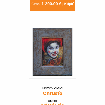
1 290.00 €
Cena:
|
Kúpiť
Názov diela
Chrusťo
Autor