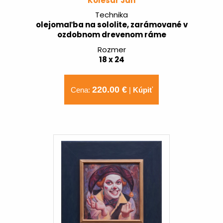
Kolesár Ján
Technika
olejomaľba na sololite, zarámované v
ozdobnom drevenom ráme
Rozmer
18 x 24
220.00 €
Cena:
|
Kúpiť