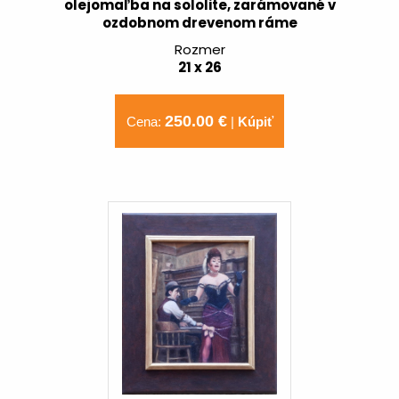
olejomaľba na sololite, zarámované v
ozdobnom drevenom ráme
Rozmer
21 x 26
250.00 €
Cena:
|
Kúpiť