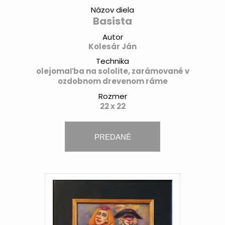
Názov diela
Basista
Autor
Kolesár Ján
Technika
olejomaľba na sololite, zarámované v
ozdobnom drevenom ráme
Rozmer
22 x 22
PREDANÉ