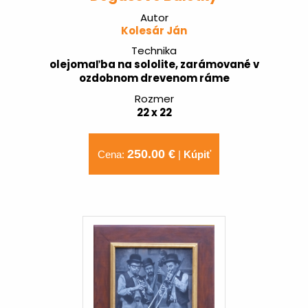
Autor
Kolesár Ján
Technika
olejomaľba na sololite, zarámované v
ozdobnom drevenom ráme
Rozmer
22 x 22
250.00 €
Cena:
|
Kúpiť