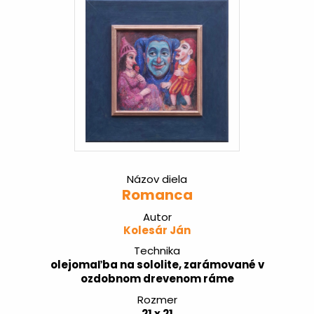
Názov diela
Romanca
Autor
Kolesár Ján
Technika
olejomaľba na sololite, zarámované v
ozdobnom drevenom ráme
Rozmer
21 x 21