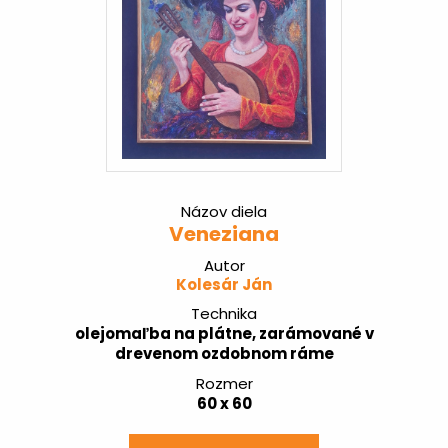
Názov diela
Veneziana
Autor
Kolesár Ján
Technika
olejomaľba na plátne, zarámované v
drevenom ozdobnom ráme
Rozmer
60 x 60