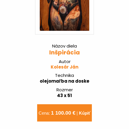
Názov diela
Inšpirácia
Autor
Kolesár Ján
Technika
olejomaľba na doske
Rozmer
43 x 51
1 100.00 €
Cena:
|
Kúpiť