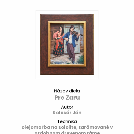
Názov diela
Pre Zaru
Autor
Kolesár Ján
Technika
olejomaľba na sololite, zarámované v
ozdobnom drevenom ráme