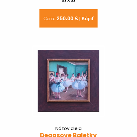
250.00 €
Cena:
|
Kúpiť
Názov diela
Degasove Baletky