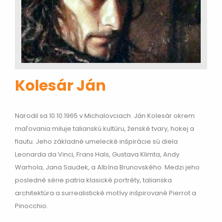
Kolesár Ján
Narodil sa 10.10.1965 v Michalovciach. Ján Kolesár okrem
maľovania miluje talianskú kultúru, ženské tvary, hokej a
flautu. Jeho základné umelecké inšpirácie sú diela
Leonarda da Vinci, Frans Hals, Gustava Klimta, Andy
Warhola, Jana Saudek, a Albína Brunovského. Medzi jeho
posledné série patria klasické portréty, talianska
architektúra a surrealistické motívy inšpirované Pierrot a
Pinocchio.