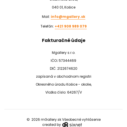
040 01, Košice
Mail:
info@mgallery.sk
Telefón:
+421 908 989 079
Fakturačné údaje
Mgallery s.r.o.
IČO
:
57344469
DIČ: 2122674620
zapísaná v obchodnom registri
Okresného úradu Košice - okolie,
Vložka číslo: 64267/V
© 2026 mGallery.sk
Všeobecné vyhlásenie
created by