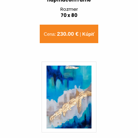
Rozmer
70 x 80
230.00 €
Cena:
|
Kúpiť