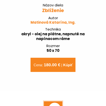
Názov diela
Zblíženie
Autor
Matinová Katarína, Ing.
Technika
akryl - olej na plátne, napnuté na
napínacom ráme
Rozmer
50 x 70
180.00 €
Cena:
|
Kúpiť