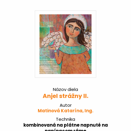
Názov diela
Anjel strážny II.
Autor
Matinová Katarína, Ing.
Technika
kombinovaná na plátne napnuté na
napínacom ráme