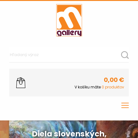
0,00
€
V košíku máte
0
produktov
Diela slovenských,