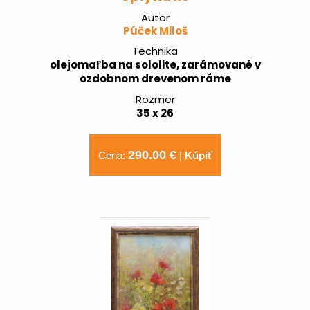
Autor
Púček Miloš
Technika
olejomaľba na sololite, zarámované v
ozdobnom drevenom ráme
Rozmer
35 x 26
290.00 €
Cena:
|
Kúpiť