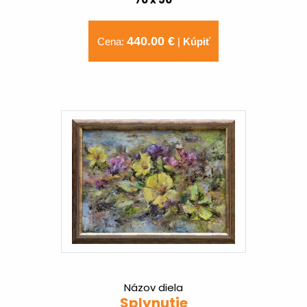
440.00 €
Cena:
|
Kúpiť
Názov diela
Splynutie