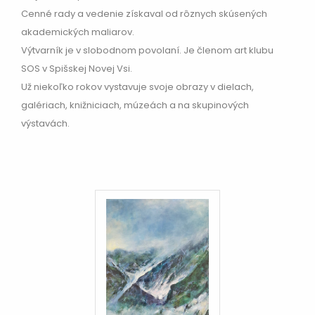
Cenné rady a vedenie získaval od rôznych skúsených
akademických maliarov.
Výtvarník je v slobodnom povolaní. Je členom art klubu
SOS v Spišskej Novej Vsi.
Už niekoľko rokov vystavuje svoje obrazy v dielach,
galériach, knižniciach, múzeách a na skupinových
výstavách.