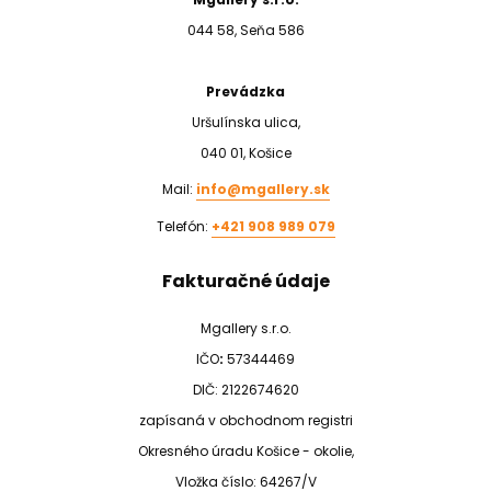
044 58, Seňa 586
Prevádzka
Uršulínska ulica,
040 01, Košice
Mail:
info@mgallery.sk
Telefón:
+421 908 989 079
Fakturačné údaje
Mgallery s.r.o.
IČO
:
57344469
DIČ: 2122674620
zapísaná v obchodnom registri
Okresného úradu Košice - okolie,
Vložka číslo: 64267/V