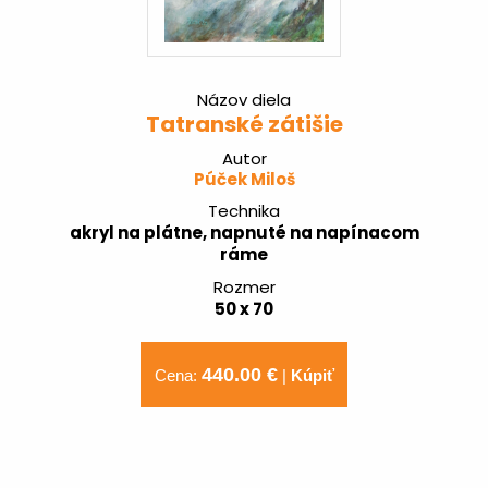
Názov diela
Tatranské zátišie
Autor
Púček Miloš
Technika
akryl na plátne, napnuté na napínacom
ráme
Rozmer
50 x 70
440.00 €
Cena:
|
Kúpiť