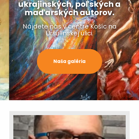
ukrajinských, poľských a
maďarských autorov.
Nájdete nás v centre Košíc na
Uršulínskej ulici.
Naša galéria