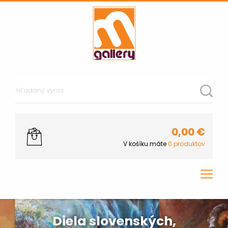
0,00
€
V košíku máte
0
produktov
Diela slovenských,