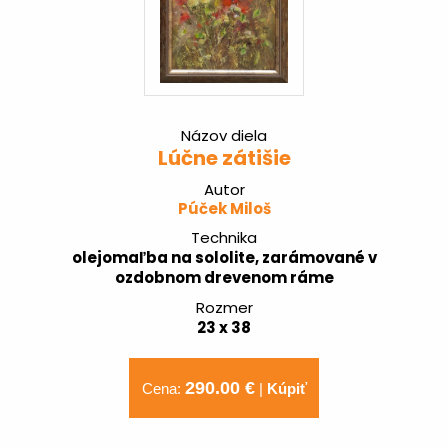
Názov diela
Lúčne zátišie
Autor
Púček Miloš
Technika
olejomaľba na sololite, zarámované v
ozdobnom drevenom ráme
Rozmer
23 x 38
290.00 €
Cena:
|
Kúpiť