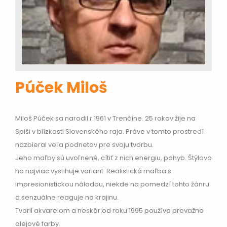
Púček Miloš
Miloš Púček sa narodil r.1961 v Trenčíne. 25 rokov žije na
Spiši v blízkosti Slovenského raja. Práve v tomto prostredí
nazbieral veľa podnetov pre svoju tvorbu.
Jeho maľby sú uvoľnené, cítiť z nich energiu, pohyb. Štýlovo
ho najviac vystihuje variant: Realistická maľba s
impresionistickou náladou, niekde na pomedzí tohto žánru
a senzuálne reaguje na krajinu.
Tvoril akvarelom a neskôr od roku 1995 používa prevažne
olejové farby.