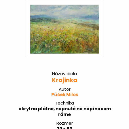
Názov diela
Krajinka
Autor
Púček Miloš
Technika
akryl na plátne, napnuté na napínacom
ráme
Rozmer
70 x 50