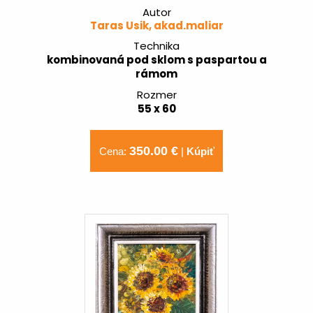
Autor
Taras Usik, akad.maliar
Technika
kombinovaná pod sklom s paspartou a
rámom
Rozmer
55 x 60
350.00 €
Cena:
|
Kúpiť