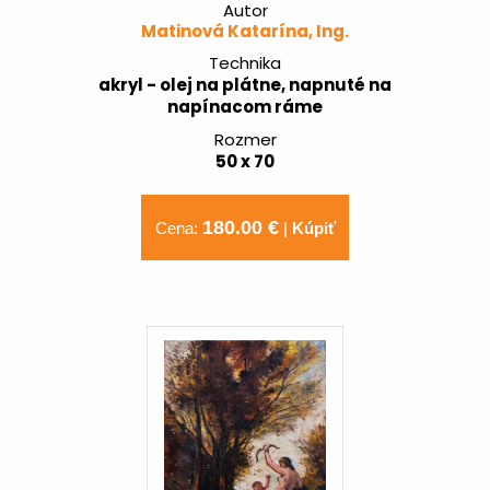
Autor
Matinová Katarína, Ing.
Technika
akryl - olej na plátne, napnuté na
napínacom ráme
Rozmer
50 x 70
180.00 €
Cena:
|
Kúpiť