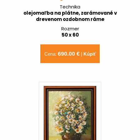
Technika
olejomaľba na plátne, zarámované v
drevenom ozdobnom ráme
Rozmer
50 x 60
690.00 €
Cena:
|
Kúpiť