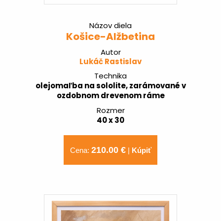
Názov diela
Košice-Alžbetina
Autor
Lukáč Rastislav
Technika
olejomaľba na sololite, zarámované v
ozdobnom drevenom ráme
Rozmer
40 x 30
210.00 €
Cena:
|
Kúpiť