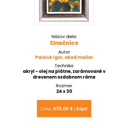
Názov diela
Slnečnice
Autor
Pančuk Igor, akad.maliar
Technika
akryl - olej na plátne, zarámované v
drevenom ozdobnom ráme
Rozmer
24 x 30
470.00 €
Cena:
|
Kúpiť