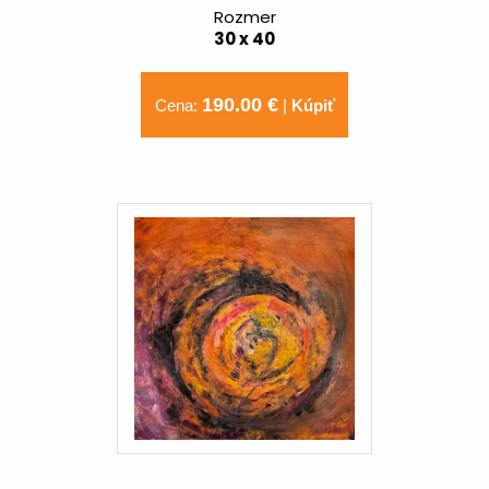
Rozmer
30 x 40
190.00 €
Cena:
|
Kúpiť