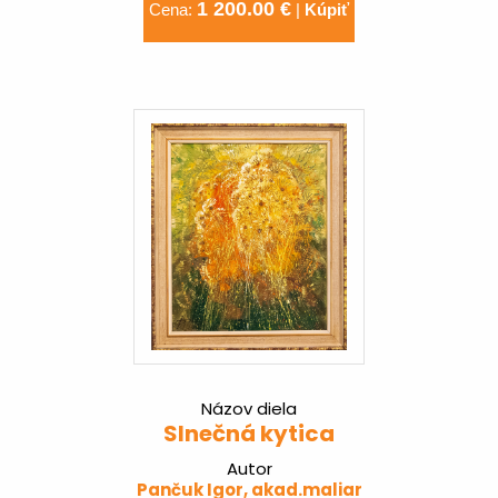
1 200.00 €
Cena:
|
Kúpiť
Názov diela
Slnečná kytica
Autor
Pančuk Igor, akad.maliar