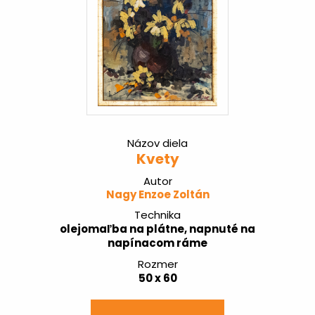
Názov diela
Kvety
Autor
Nagy Enzoe Zoltán
Technika
olejomaľba na plátne, napnuté na
napínacom ráme
Rozmer
50 x 60