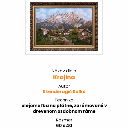
Názov diela
Krajina
Autor
Skenderagič Salko
Technika
olejomaľba na plátne, zarámované v
drevenom ozdobnom ráme
Rozmer
60 x 40