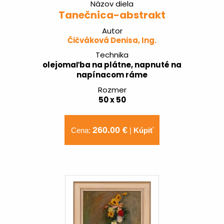
Názov diela
Tanečnica-abstrakt
Autor
Čičváková Denisa, Ing.
Technika
olejomaľba na plátne, napnuté na
napínacom ráme
Rozmer
50 x 50
260.00 €
Cena:
|
Kúpiť