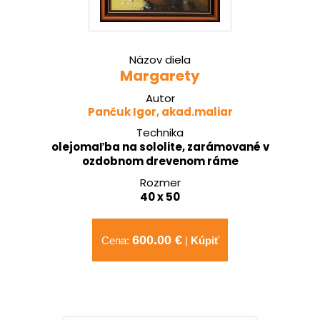
Názov diela
Margarety
Autor
Pančuk Igor, akad.maliar
Technika
olejomaľba na sololite, zarámované v
ozdobnom drevenom ráme
Rozmer
40 x 50
600.00 €
Cena:
|
Kúpiť