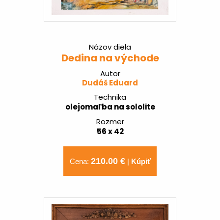
Názov diela
Dedina na východe
Autor
Dudáš Eduard
Technika
olejomaľba na sololite
Rozmer
56 x 42
210.00 €
Cena:
|
Kúpiť