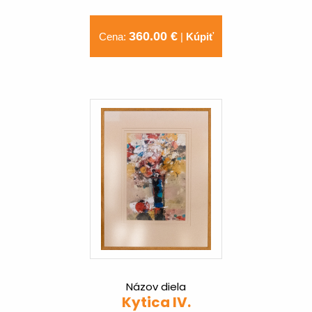
360.00 €
Cena:
|
Kúpiť
Názov diela
Kytica IV.