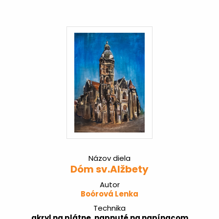
Názov diela
Dóm sv.Alžbety
Autor
Boórová Lenka
Technika
akryl na plátne, napnuté na napínacom