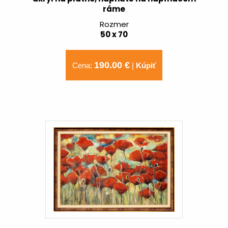
ráme
Rozmer
50 x 70
190.00 €
Cena:
|
Kúpiť