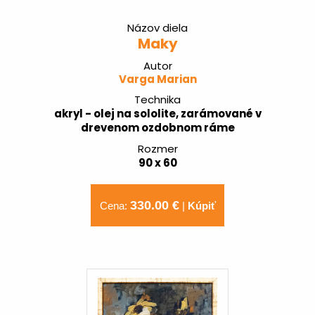
Názov diela
Maky
Autor
Varga Marian
Technika
akryl - olej na sololite, zarámované v
drevenom ozdobnom ráme
Rozmer
90 x 60
330.00 €
Cena:
|
Kúpiť