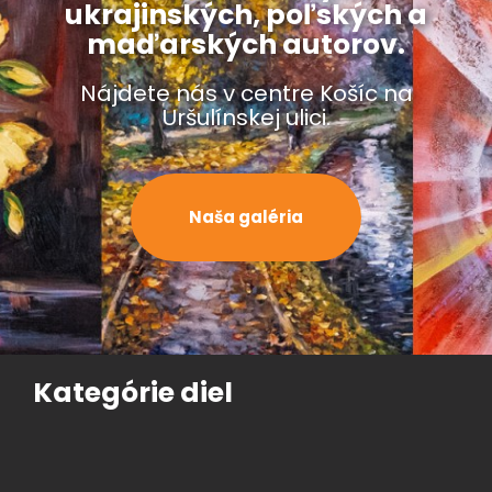
ukrajinských, poľských a
maďarských autorov.
Nájdete nás v centre Košíc na
Uršulínskej ulici.
Naša galéria
Kategórie diel