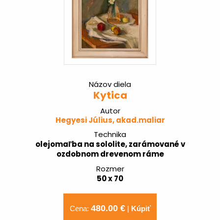
Názov diela
Kytica
Autor
Hegyesi Július, akad.maliar
Technika
olejomaľba na sololite, zarámované v
ozdobnom drevenom ráme
Rozmer
50 x 70
480.00 €
Cena:
|
Kúpiť