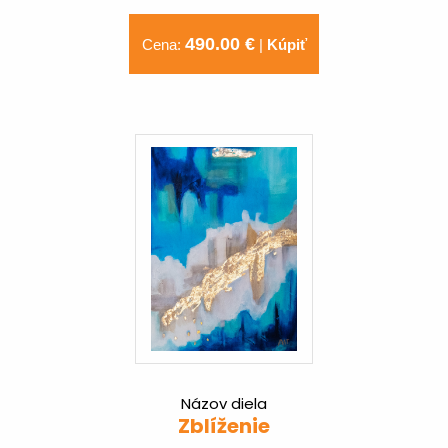
490.00 €
Cena:
|
Kúpiť
Názov diela
Zblíženie