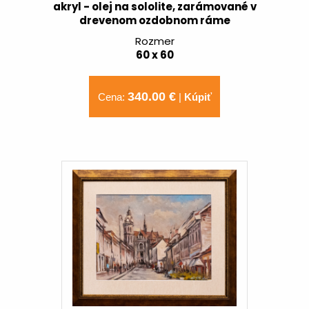
akryl - olej na sololite, zarámované v
drevenom ozdobnom ráme
Rozmer
60 x 60
340.00 €
Cena:
|
Kúpiť