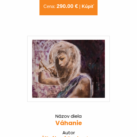
290.00 €
Cena:
|
Kúpiť
Názov diela
Váhanie
Autor