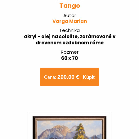
Tango
Autor
Varga Marian
Technika
akryl - olej na sololite, zarámované v
drevenom ozdobnom ráme
Rozmer
60 x 70
290.00 €
Cena:
|
Kúpiť