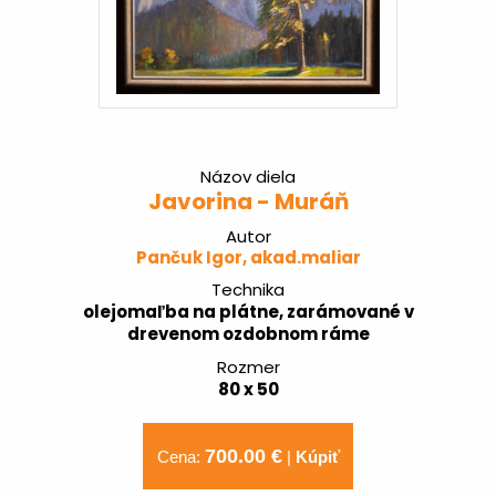
Názov diela
Javorina - Muráň
Autor
Pančuk Igor, akad.maliar
Technika
olejomaľba na plátne, zarámované v
drevenom ozdobnom ráme
Rozmer
80 x 50
700.00 €
Cena:
|
Kúpiť