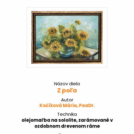
Názov diela
Z poľa
Autor
Kočíková Mária, PeaDr.
Technika
olejomaľba na sololite, zarámované v
ozdobnom drevenom ráme