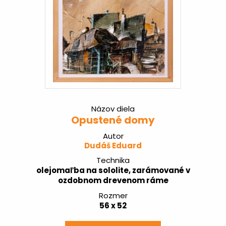
Názov diela
Opustené domy
Autor
Dudáš Eduard
Technika
olejomaľba na sololite, zarámované v
ozdobnom drevenom ráme
Rozmer
56 x 52