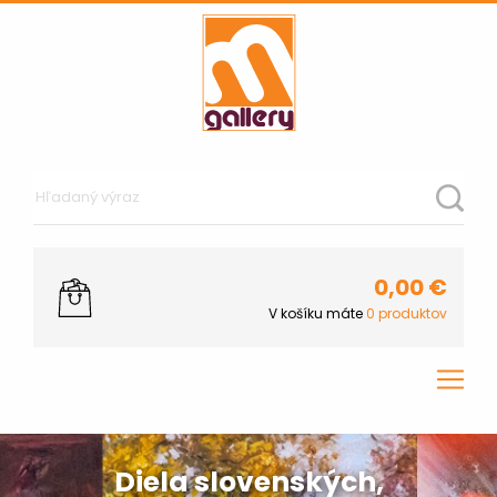
0,00
€
V košíku máte
0
produktov
Diela slovenských,