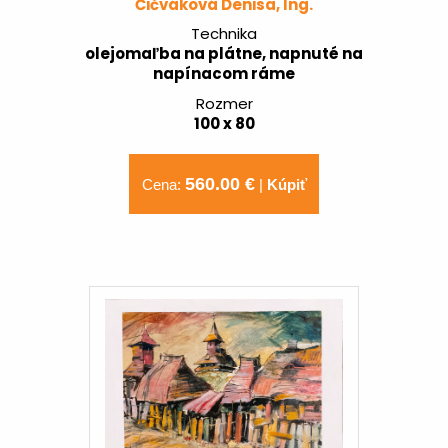
Čičváková Denisa, Ing.
Technika
olejomaľba na plátne, napnuté na
napínacom ráme
Rozmer
100 x 80
560.00 €
Cena:
|
Kúpiť