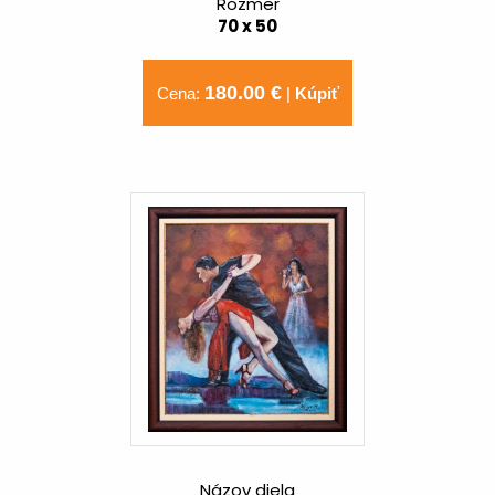
Rozmer
70 x 50
180.00 €
Cena:
|
Kúpiť
Názov diela