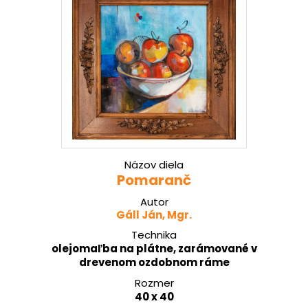
Názov diela
Pomaranč
Autor
Gáll Ján, Mgr.
Technika
olejomaľba na plátne, zarámované v
drevenom ozdobnom ráme
Rozmer
40 x 40