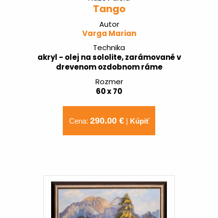
Tango
Autor
Varga Marian
Technika
akryl - olej na sololite, zarámované v
drevenom ozdobnom ráme
Rozmer
60 x 70
290.00 €
Cena:
|
Kúpiť