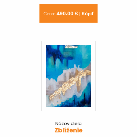
490.00 €
Cena:
|
Kúpiť
Názov diela
Zblíženie