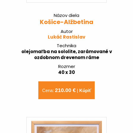
Názov diela
Košice-Alžbetina
Autor
Lukáč Rastislav
Technika
olejomaľba na sololite, zarámované v
ozdobnom drevenom ráme
Rozmer
40 x 30
210.00 €
Cena:
|
Kúpiť