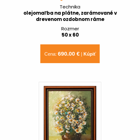
Technika
olejomaľba na plátne, zarámované v
drevenom ozdobnom ráme
Rozmer
50 x 60
690.00 €
Cena:
|
Kúpiť