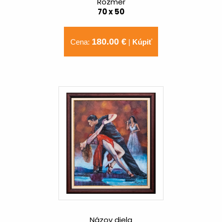
Rozmer
70 x 50
180.00 €
Cena:
|
Kúpiť
Názov diela