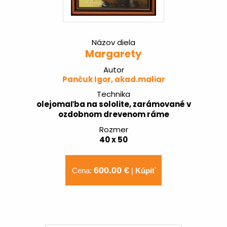
Názov diela
Margarety
Autor
Pančuk Igor, akad.maliar
Technika
olejomaľba na sololite, zarámované v
ozdobnom drevenom ráme
Rozmer
40 x 50
600.00 €
Cena:
|
Kúpiť