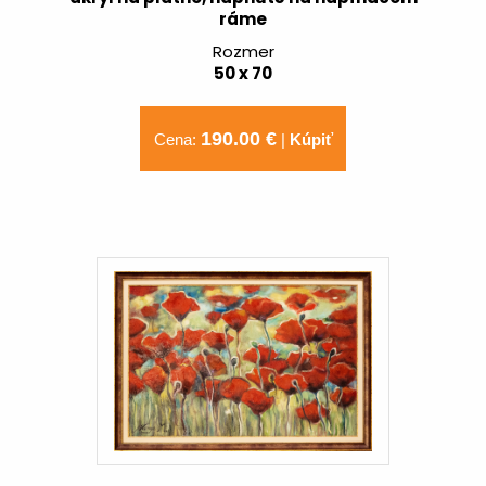
ráme
Rozmer
50 x 70
190.00 €
Cena:
|
Kúpiť