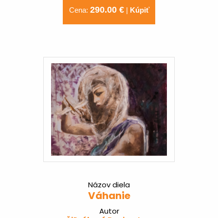
290.00 €
Cena:
|
Kúpiť
Názov diela
Váhanie
Autor