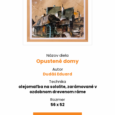
Názov diela
Opustené domy
Autor
Dudáš Eduard
Technika
olejomaľba na sololite, zarámované v
ozdobnom drevenom ráme
Rozmer
56 x 52