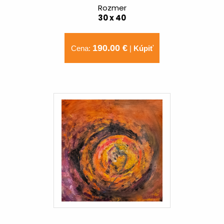
Rozmer
30 x 40
190.00 €
Cena:
|
Kúpiť