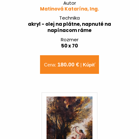
Autor
Matinová Katarína, Ing.
Technika
akryl - olej na plátne, napnuté na
napínacom ráme
Rozmer
50 x 70
180.00 €
Cena:
|
Kúpiť