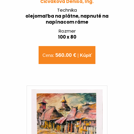
Čičváková Denisa, Ing.
Technika
olejomaľba na plátne, napnuté na
napínacom ráme
Rozmer
100 x 80
560.00 €
Cena:
|
Kúpiť