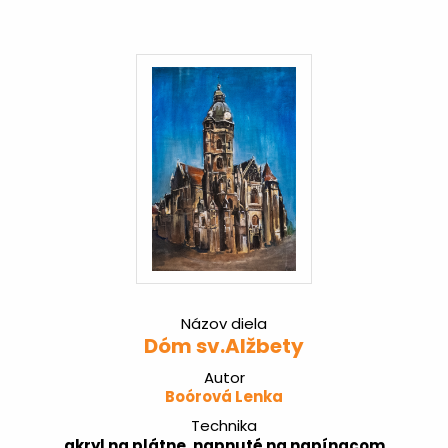
Názov diela
Dóm sv.Alžbety
Autor
Boórová Lenka
Technika
akryl na plátne, napnuté na napínacom