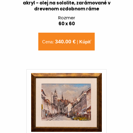
akryl - olej na sololite, zarámované v
drevenom ozdobnom ráme
Rozmer
60 x 60
340.00 €
Cena:
|
Kúpiť