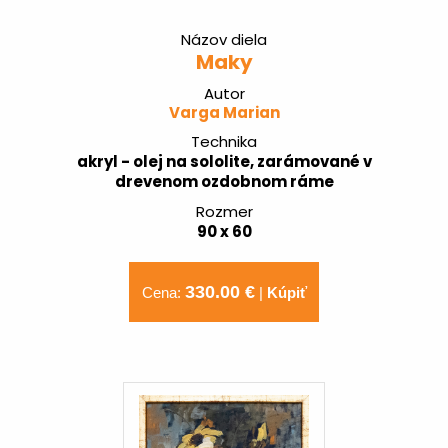
Názov diela
Maky
Autor
Varga Marian
Technika
akryl - olej na sololite, zarámované v
drevenom ozdobnom ráme
Rozmer
90 x 60
330.00 €
Cena:
|
Kúpiť