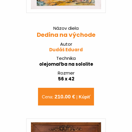
Názov diela
Dedina na východe
Autor
Dudáš Eduard
Technika
olejomaľba na sololite
Rozmer
56 x 42
210.00 €
Cena:
|
Kúpiť