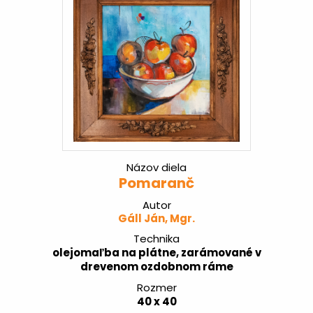
Názov diela
Pomaranč
Autor
Gáll Ján, Mgr.
Technika
olejomaľba na plátne, zarámované v
drevenom ozdobnom ráme
Rozmer
40 x 40