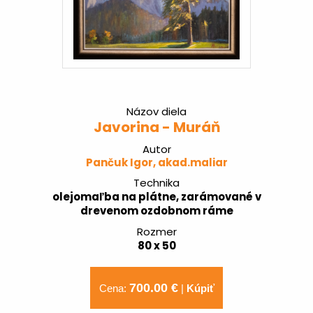
Názov diela
Javorina - Muráň
Autor
Pančuk Igor, akad.maliar
Technika
olejomaľba na plátne, zarámované v
drevenom ozdobnom ráme
Rozmer
80 x 50
700.00 €
Cena:
|
Kúpiť