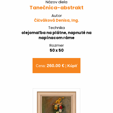
Názov diela
Tanečnica-abstrakt
Autor
Čičváková Denisa, Ing.
Technika
olejomaľba na plátne, napnuté na
napínacom ráme
Rozmer
50 x 50
260.00 €
Cena:
|
Kúpiť