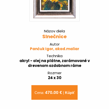
Názov diela
Slnečnice
Autor
Pančuk Igor, akad.maliar
Technika
akryl - olej na plátne, zarámované v
drevenom ozdobnom ráme
Rozmer
24 x 30
470.00 €
Cena:
|
Kúpiť