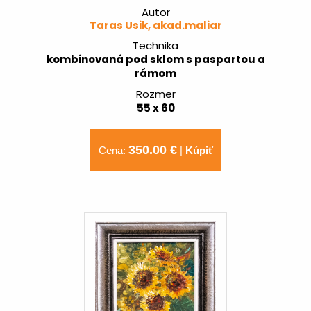
Autor
Taras Usik, akad.maliar
Technika
kombinovaná pod sklom s paspartou a
rámom
Rozmer
55 x 60
350.00 €
Cena:
|
Kúpiť