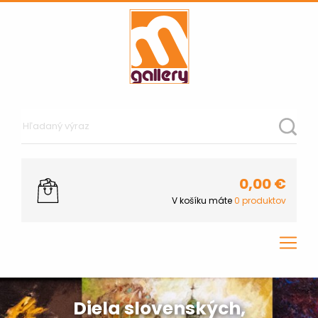
0,00
€
V košíku máte
0
produktov
Diela slovenských,