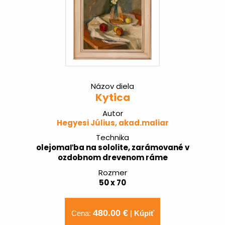
Názov diela
Kytica
Autor
Hegyesi Július, akad.maliar
Technika
olejomaľba na sololite, zarámované v
ozdobnom drevenom ráme
Rozmer
50 x 70
480.00 €
Cena:
|
Kúpiť