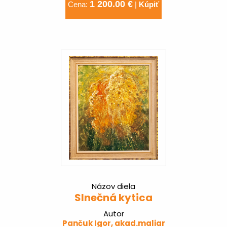
1 200.00 €
Cena:
|
Kúpiť
Názov diela
Slnečná kytica
Autor
Pančuk Igor, akad.maliar