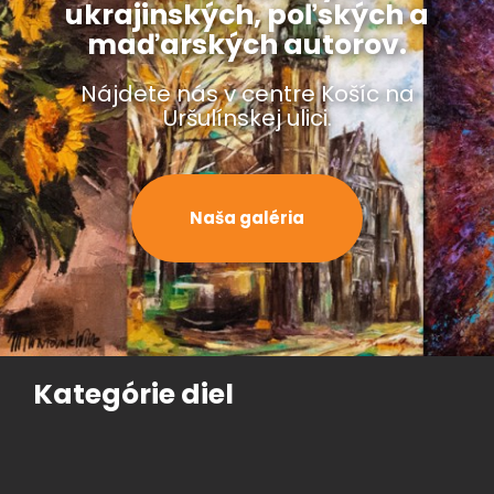
ukrajinských, poľských a
maďarských autorov.
Nájdete nás v centre Košíc na
Uršulínskej ulici.
Naša galéria
Kategórie diel