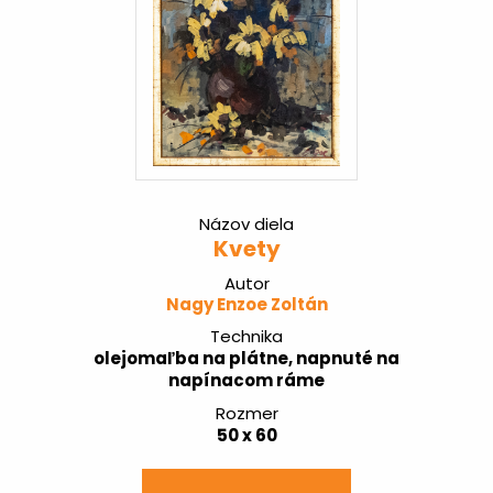
Názov diela
Kvety
Autor
Nagy Enzoe Zoltán
Technika
olejomaľba na plátne, napnuté na
napínacom ráme
Rozmer
50 x 60