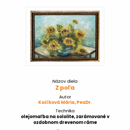
Názov diela
Z poľa
Autor
Kočíková Mária, PeaDr.
Technika
olejomaľba na sololite, zarámované v
ozdobnom drevenom ráme