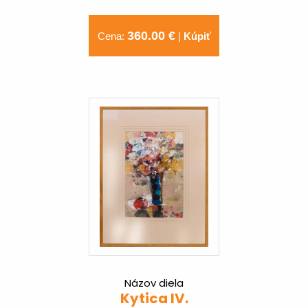
360.00 €
Cena:
|
Kúpiť
Názov diela
Kytica IV.