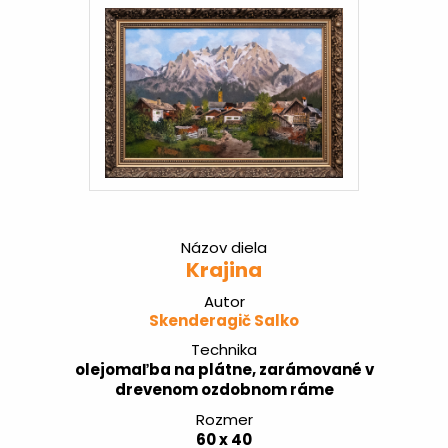
Názov diela
Krajina
Autor
Skenderagič Salko
Technika
olejomaľba na plátne, zarámované v
drevenom ozdobnom ráme
Rozmer
60 x 40